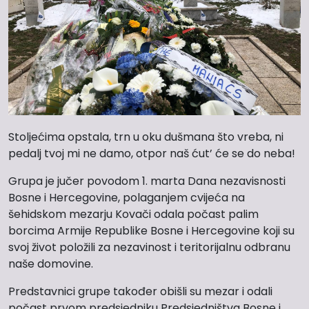
Stoljećima opstala, trn u oku dušmana što vreba, ni
pedalj tvoj mi ne damo, otpor naš ćut’ će se do neba!
Grupa je jučer povodom 1. marta Dana nezavisnosti
Bosne i Hercegovine, polaganjem cvijeća na
šehidskom mezarju Kovači odala počast palim
borcima Armije Republike Bosne i Hercegovine koji su
svoj život položili za nezavinost i teritorijalnu odbranu
naše domovine.
Predstavnici grupe također obišli su mezar i odali
počast prvom predsjedniku Predsjedništva Bosne i